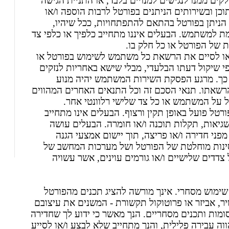
קים ממנו לנגישים למנויים בלבד, או התניית הגישה
וכן ובשירותים הניתנים בפורטל לרבות הוספה ו/או
ע הניתן בפורטל בהתאם להתפתחויות, ככל שיהיו,
ת למשתמש. הבעלים איננו מתחייב כלפיך או כלפי צד
 של הפורטל או כל חלק בו.
 או לסיים את הרשאת כל משתמש לשימוש בפורטל או
פי שיקול דעתו הבלעדי, מבלי שישא באחריות לנזקים
כך. מרגע הפסקת השירות המשתמש יהיה מנוע
רשאתו. תנאי הסכם זה וכל התנאים האחרים המהווים
ל על המשתמש או כל צד שלישי רלוונטי אחר.
טל פועל באופן תקין ורצוף. הבעלים אינו מתחייב
שגיאות, תקלות תוכנה ו/או חומרה. הבעלים עושה
ני חדירה ו/או פריצה, תוך יישום אמצעי הגנה
חסינות מוחלטת של הפורטל ושל מערכות המחשב של
צדדים שלישיים ו/או גורמים עוינים, אשר עשויה
שימוש מסחרי. אינך מורשה להציג תכנים מהפורטל
ר, אביזר או פרוטוקול תקשורת - המשנים את עיצובם
מות ותכנים מסחריים. הנך מאשר כי ידוע לך שחדירה
 עבירה פלילית, והנך מתחייב שלא לבצע ו/או לסייע