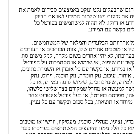
דע המופיע בפורטל ניתן "כמות שהוא" (AS IS) הגם שהבעלים נקט ונוקט באמצעים סבירים לאמת את
את נכונות ו/או שלמות המידע ו/או את הדיוק
ידע או דיוקו. לא תהיה למשתמשים בפורטל כל
לים בקשר עם המידע.
על אחריותם הבלעדית והמלאה של המשתמשים.
ורשיו או מוטבים אחרים שלו, צוות הכותבים או העורכים
עריכתו, לא יהיו אחרים בשום מקרה, לנזק משום סוג
קשר עם שימוש, אי-שימוש או הסתמכות על הפורטל
או במידע, או בקשר עם כל אובדן או השמדת נתונים,
חור, עיכוב, נזק חומרה, נזק תוכנה, וירוס, נתק
למידע, שינוי נתונים, שימוש לרעה במידע, או כל
בקשר למעשה או מחדל שמקורם בצד שלישי כלשהו,
הו, מפרסם בפורטל, או בעל פורטל אינטרנט אחר
 מיוחד או תוצאתי, בכל סכום ובקשר עם כל עניין.
 נציגיו, מנהליו, סוכניו, מעסיקיו, יורשיו או מוטבים
/או כל חלק ממנו והיועצים המשתתפים בעריכתו כנגד