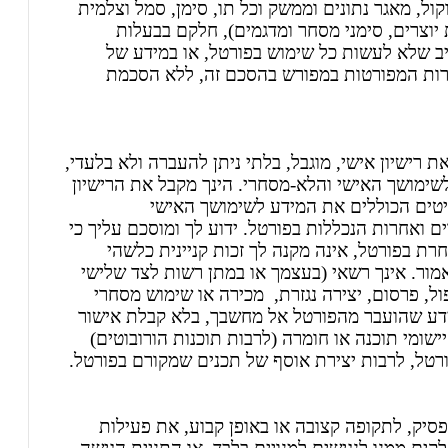
ד מקור, יישום, תסדיר (format), פרוטוקול, מאגר נתונים וממשק וכל תו, סימן, סמל וצלמית
זכויות יוצרים, סימני מסחר ומדגמים), חלקם בבעלות
ב שלא לעשות כל שימוש בפורטל, או במידע של
טרות המפורטות במפורש בהסכם זה, ללא הסכמת
 רישיון אישי, מוגבל, בלתי ניתן להעברה ולא בלעדי,
שימושך האישי והלא-מסחרי. הינך מקבל את הרישיון
יטים הכוללים את המידע לשימושך האישי
ים ואחרות הנכללות בפורטל. ידוע לך ומוסכם עליך כי
רת בפורטל, אינה מקנה לך זכות קניינית כלשהי
אמור. אינך רשאי (בעצמך או במתן רשות לצד שלישי
ול, פרסום, יצירה נגזרת, מכירה או שימוש מסחרי
דע שהועבר מהפורטל אל מחשבך, בלא קבלת אישור
ומי תוכנה או חומרה (לרבות תוכנות הורובוטים)
רטל, לרבות יצירת אוסף של תכנים שמקורם בפורטל.
סיק, לתקופה קצובה או באופן קבוע, את פעילות