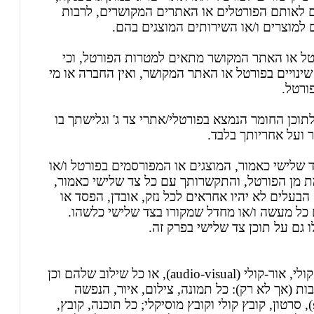
ם לאותם הפורטלים או האתרים המקושרים, לרבות
למוצרים ו/או השירותים המוצגים בהם.
ל או האתר המקושר מתאים למטרות הפורטל, וכי
שינויים בפורטל או האתר המקושר, ואין החברה או מי
ורטל.
תוכן החומר הנמצא בפורטלי/אתרי צד ג' וגלישתך בו
ועל אחריותך בלבד.
שלישי כאמור, המוצגים או המפורסמים בפורטל ו/או
מת מן הפורטל, והתקשרותך עם כל צד שלישי כאמור,
בעלים לא יהיו אחראים לכל נזק, אובדן, הפסד או
ם כל מעשה ו/או מחדל שמקורו בצד שלישי כלשהו.
ו גם על תוכן צד שלישי בפרק זה.
המידע הכלול בפורטל לרבות כל תוכן מילולי, חזותי, קולי, אור-קולי (audio-visual), או כל שילוב שלהם וכן
ת (אך לא רק): כל תמונה, צילום, איור, הנפשה
(animation), תרשים, דמות, הדמיה, דגימה (sample), סרטון, קובץ קולי וקובץ מוסיקלי; כל תוכנה, קובץ,