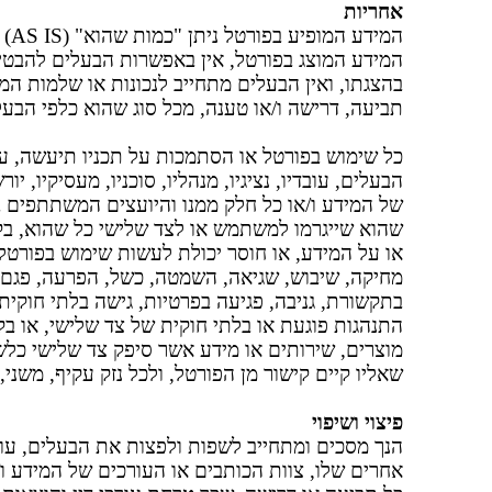
אחריות
המי
המידע המוצג בפורטל, אין באפשרות הבעלים להבטיח 
בהצגתו, ואין הבעלים מתחייב לנכונות או שלמות המ
תביעה, דרישה ו/או טענה, מכל סוג שהוא כלפי הבע
כל שימוש בפורטל או הסתמכות על תכניו תיעשה, 
הבעלים, עובדיו, נציגיו, מנהליו, סוכניו, מעסיקיו, י
של המידע ו/או כל חלק ממנו והיועצים המשתתפים ב
שהוא שייגרמו למשתמש או לצד שלישי כל שהוא, ב
או על המידע, או חוסר יכולת לעשות שימוש בפורטל 
מחיקה, שיבוש, שגיאה, השמטה, כשל, הפרעה, פגם, אי
בתקשורת, גניבה, פגיעה בפרטיות, גישה בלתי חוקית 
התנהגות פוגעת או בלתי חוקית של צד שלישי, או 
מוצרים, שירותים או מידע אשר סיפק צד שלישי כלש
שאליו קיים קישור מן הפורטל, ולכל נזק עקיף, משני,
פיצוי ושיפוי
הנך מסכים ומתחייב לשפות ולפצות את הבעלים, עובדיו,
אחרים שלו, צוות הכותבים או העורכים של המידע ו