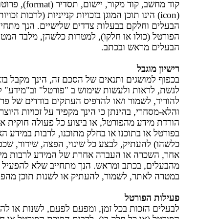
קוד מחשב, קו
(icon) הינו תוכן המוגן בזכויות קנייניות (לרבות 
הבעלים וחלקם בבעלות צדדים שלישיים. הנך מתחיי
הפורטל (כולו או חלקו), למטרות כלשהן, מלבד המ
הבעלים מראש ובכתב.
רישיון מוגבל
בכפוף למושגים ותנאים של הסכם זה, הינך מקבל בזאת
לגשת, לראות ולעשות שימוש ב "פורטל" וב"מידע" ל
להוריד, לשמור ו/או להדפיס העתקים בודדים של פר
והלא-מסחרי, בהינתן כי הינך מקפיד על זכויות היוצר
הורדת מידע מהפורטל, או ביצוע כל פעולה חוקית אח
בפורטל או בתוכנו או בחלק מתוכנו, לרבות במידע ה
כלשהו) להעתיק, לבצע כל שינוי, הפצה, שידור, שכפ
אחר, השכרה או העברה אחרת של המידע לרבות מי
מהבעלים, בכתב ומראש. הנך מתחייב שלא להפעיל ייש
במטרה לאתר, לשמור, להעתיק או לשנות תוכן מהפו
פעילות הפורטל
לבעלים הזכות בכל זמן, ומפעם לפעם, לשנות או להפ