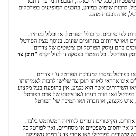
 משפטיות, ככל שיהיו כאלה, הנובעות מהפרת תנאי
, לרבות שימוש במידע, בתכנים המופיעים בפורטלים
ל, או הנובעות מהם.
ת לפי סיווגים. כן כולל הפורטל, או יכלול בעתיד,
 ו/או שירותים בתחומים שונים. בנוסף מציג הפורטל
מים בהם עוסק הפורטל וכן ציטוטים של צדדים
סק הפורטל . כל האמור בפסקה זו לעיל יקרא
"תוכן צד
/או בפורטל נמסרו למערכת הפורטל ע"י צדדים
 אינו אחראי לאותו תוכן צד שלישי לרבות לאמיתותו
ם ו/או השירותים אשר הוא מציע. אין בהופעת בעל מקצוע
בפורטל ו/או חוות דעתו ו/או ציטוט של אדם בפורטל
איש מקצוע, או חברה ו/או תמיכה של הפורטל
 אחרים. הקישורים נועדים לנוחיות המשתמש בלבד.
ג' אין יחסים משפטיים או מסחריים, ואין לפורטל כל
 קישורים לפורטלי ו/או אתרי צד ג' כמתן גושפנקה,