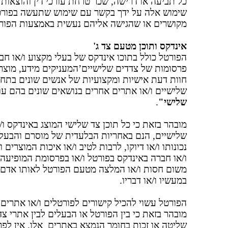
כל תביעה או דרישה, שכר טרחת עורכי דין והוצאות
שימוש אלה על ידך בקשר עם שימוש שתעשה בפורטל
מקושרים או שהגישה אליהם נעשית באמצעות הפורט
אינדקס ותוכן מטעם צד ג'
הפורטל כולל בתוכו אינדקס של בעלי מקצוע ו/או חברו
פרסומות של צדדים שלישיים’המעניקים מידע, מוצרים
חוות דעת אישיות ומקצועיות של אנשים שונים בתחו
שלישיים ו/או אתרים אחרים בנושאים שונים בהם עו
שלישי"
.
מובהר בזאת כי כל תוכן צד שלישי המוצג באינדקס ו
שלישיים, הנם באחריות הבלעדית של מוסרם והבעלים
נכונותו ו/או דיוקו, לרבות לטיב ו/או איכות המוצרי
ו/או חברה באינדקס בפורטל ו/או בפרסומת המופיעה 
משום חסות ו/או המלצה מטעם הפורטל לאותו אדם, 
במעשיו ו/או דבריו.
הפורטל עשוי להכיל קישורים לפורטלים ו/או אתרים
מובהר בזאת כי בין הפורטל או הבעלים לבין אתרי צד 
שליטה או זכות בחומר הנמצא באתרים אלו. אין לפרש