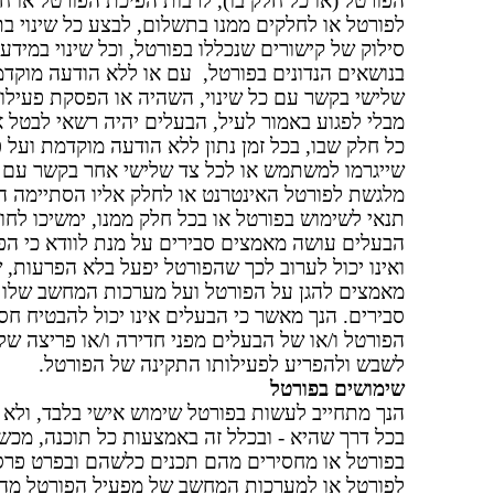
הפורטל (או כל חלק בו), לרבות הפיכת הפורטל או חל
לפורטל או לחלקים ממנו בתשלום, לבצע כל שינוי בת
סילוק של קישורים שנכללו בפורטל, וכל שינוי במיד
בנושאים הנדונים בפורטל, עם או ללא הודעה מוקדמ
שלישי בקשר עם כל שינוי, השהיה או הפסקת פעילות
מבלי לפגוע באמור לעיל, הבעלים יהיה רשאי לבטל
כל חלק שבו, בכל זמן נתון ללא הודעה מוקדמת ועל 
שייגרמו למשתמש או לכל צד שלישי אחר בקשר עם 
מלגשת לפורטל האינטרנט או לחלק אליו הסתיימה ה
תנאי לשימוש בפורטל או בכל חלק ממנו, ימשיכו לחו
הבעלים עושה מאמצים סבירים על מנת לוודא כי הפור
ואינו יכול לערוב לכך שהפורטל יפעל בלא הפרעות, 
מאמצים להגן על הפורטל ועל מערכות המחשב שלו מפ
סבירים. הנך מאשר כי הבעלים אינו יכול להבטיח 
הפורטל ו/או של הבעלים מפני חדירה ו/או פריצה של 
לשבש ולהפריע לפעילותו התקינה של הפורטל.
שימושים בפורטל
הנך מתחייב לעשות בפורטל שימוש אישי בלבד, ולא 
בכל דרך שהיא - ובכלל זה באמצעות כל תוכנה, מכשי
בפורטל או מחסירים מהם תכנים כלשהם ובפרט פרסו
לפורטל או למערכות המחשב של מפעיל הפורטל מהווה