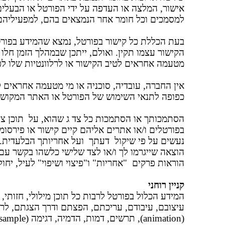
אישור, המלצה או העדפה על ידי הפורטל או הבעלי
למסמכים וכל חומר אחר הנמצאים בהם, למפעיליהם 
בעת הכללת כל קישור בפורטל, נמצא שהמידע בפורט
הקישור עצמו תקין. ואולם, ייתכן שבמהלך הזמן חלו 
מטעמה אחראים לטיב הקישור או לרלוונטיות שלו לפ
אין החברה, עובדיה, סוכניה או מי מטעמה אחראים ל
כפופה לתנאי השימוש של הפורטל או האתר המקושר 
הסתמכותך או הסתמכות כל צד ג שהוא, על תוכן צד 
בפורטלים ו/או אתרים אליהם קיים קישור או פירסו
נעשים על פי שיקול דעתך ועל אחריותך הבלעדית. ה
הוצאה שייגרמו לך ו/או לצד שלישי כלשהו בקשר ע
הוראות פרקים "אחריות" ו"פיצוי ושיפוי" לעיל, יחול
קניין רוחני
עיצובם, עיבודם, עריכתם, הפצתם ודרך הצגתם, לרבו